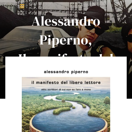
Salta
Toggle
al
Alessandro
Navigation
contenuto
Home
Piperno,
About Me
Il manifesto del
libero lettore