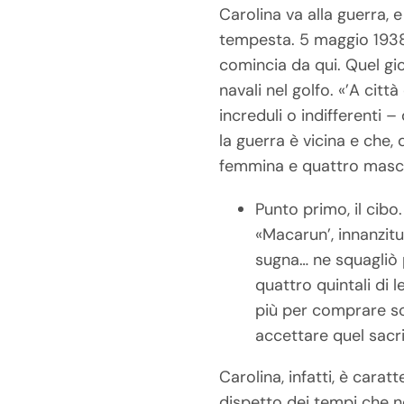
Carolina va alla guerra, 
tempesta. 5 maggio 193
comincia da qui. Quel gio
navali nel golfo. «’A città
increduli o indifferenti 
la guerra è vicina e che, 
femmina e quattro maschi,
Punto primo, il cibo
«Macarun’, innanzitut
sugna… ne squagliò p
quattro quintali di l
più per comprare sco
accettare quel sacri
Carolina, infatti, è carat
dispetto dei tempi che n