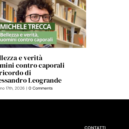
llezza e verità
Achille, er
mini contro caporali
della cosci
 ricordo di
Luglio 14th, 2026
|
essandro Leogrande
no 17th, 2026
|
0 Comments
CONTATTI