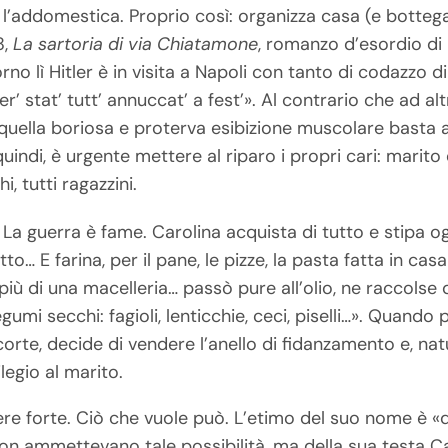
e l’addomestica. Proprio così: organizza casa (e bottega
8,
La sartoria di via Chiatamone
, romanzo d’esordio di 
rno lì Hitler è in visita a Napoli con tanto di codazzo 
 er’ stat’ tutt’ annuccat’ a fest’».
Al contrario che ad altri 
– quella boriosa e proterva esibizione muscolare basta 
quindi, è urgente mettere al riparo i propri cari: marito 
 tutti ragazzini.
. La guerra è fame. Carolina acquista di tutto e stipa o
to… E farina, per il pane, le pizze, la pasta fatta in casa
iù di una macelleria… passò pure all’olio, ne raccolse q
egumi secchi: fagioli, lenticchie, ceci, piselli…». Quando
rte, decide di vendere l’anello di fidanzamento e, nat
legio al marito.
tere forte. Ciò che vuole può. L’etimo del suo nome è «do
on ammettevano tale possibilità, ma della sua testa C