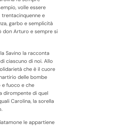
sempio, volle essere
ià trentacinquenne e
nza, garbo e semplicità
iamò don Arturo e sempre si
la Savino la racconta
i ciascuno di noi. Allo
solidarietà che è il cuore
 martirio delle bombe
o e fuoco e che
za dirompente di quel
ali Carolina, la sorella
o.
Chiatamone le appartiene