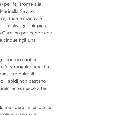
) per far fronte alla
Marinella Savino,
di re, duce e manovre
– giulivi, garruli, pigri,
a Carolina per capire che
e cinque figli, una
gni cosa in cantina:
 e ‘e strangulaprievt. La
uasi tre quintali…
 poi i soldi non bastano
uralmente, riesce a far
nna libera» e lei lo fu, a
arolina fu sempre