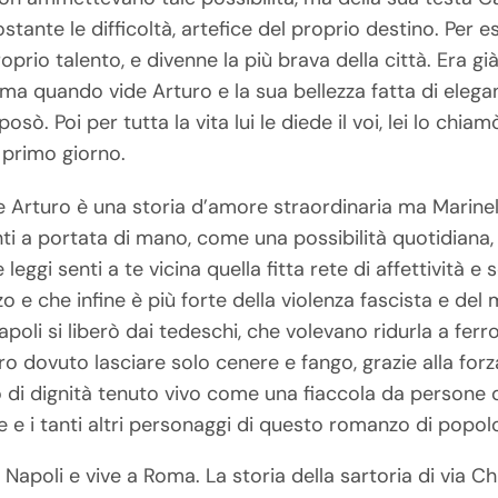
tante le difficoltà, artefice del proprio destino. Per e
prio talento, e divenne la più brava della città. Era g
 ma quando vide Arturo e la sua bellezza fatta di elega
osò. Poi per tutta la vita lui le diede il voi, lei lo ch
primo giorno.
 e Arturo è una storia d’amore straordinaria ma Marinel
ti a portata di mano, come una possibilità quotidiana, d
eggi senti a te vicina quella fitta rete di affettività e 
 e che infine è più forte della violenza fascista e del
oli si liberò dai tedeschi, che volevano ridurla a ferr
o dovuto lasciare solo cenere e fango, grazie alla for
di dignità tenuto vivo come una fiaccola da persone qu
ene e i tanti altri personaggi di questo romanzo di popol
 Napoli e vive a Roma. La storia della sartoria di via 