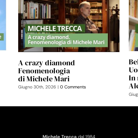
Be
A crazy diamond
Uo
Fenomenologia
In
di Michele Mari
Al
Giugno 30th, 2026
|
0 Comments
Giug
Michele Trecca
dal 1984