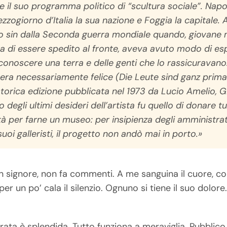
e il suo programma politico di “scultura sociale”. Napo
Mezzogiorno d’Italia la sua nazione e Foggia la capitale. 
o sin dalla Seconda guerra mondiale quando, giovane m
sa di essere spedito al fronte, aveva avuto modo di es
conoscere una terra e delle genti che lo rassicuravano.
o era necessariamente felice (
Die Leute sind ganz prima
 storica edizione pubblicata nel 1973 da Lucio Amelio, 
 degli ultimi desideri dell’artista fu quello di donare tu
ttà per farne un museo: per insipienza degli amministrato
oi galleristi, il progetto non andò mai in porto.»
n signore, non fa commenti. A me sanguina il cuore, c
 per un po’ cala il silenzio. Ognuno si tiene il suo dolor
erata è splendida. Tutto funziona a meraviglia. Pubblic