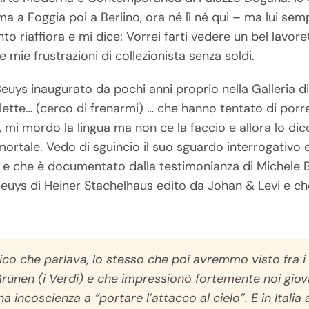
ma a Foggia poi a Berlino, ora né lì né qui – ma lui 
to riaffiora e mi dice: Vorrei farti vedere un bel lavo
 mie frustrazioni di collezionista senza soldi.
 Beuys inaugurato da pochi anni proprio nella Galleria 
lette… (cerco di frenarmi) … che hanno tentato di por
 mi mordo la lingua ma non ce la faccio e allora lo dic
rtale. Vedo di sguincio il suo sguardo interrogativo e
i e che è documentato dalla testimonianza di Michele
Beuys di Heiner Stachelhaus edito da Johan & Levi e ch
tico che parlava, lo stesso che poi avremmo visto fra i
rünen (i Verdi) e che impressionò fortemente noi giovan
 incoscienza a “portare l’attacco al cielo”. E in Italia