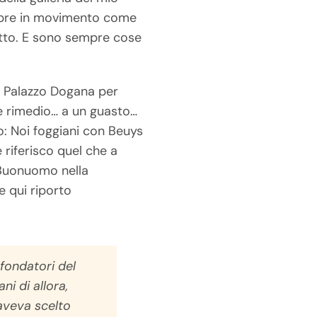
sempre in movimento come
retto. E sono sempre cose
di Palazzo Dogana per
re rimedio… a un guasto…
o: Noi foggiani con Beuys
 riferisco quel che a
 Buonuomo nella
e qui riporto
 fondatori del
i di allora,
 aveva scelto