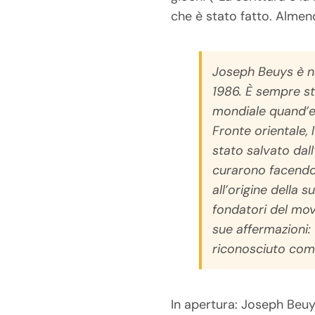
che è stato fatto. Almen
Joseph Beuys è na
1986. È sempre st
mondiale quand’er
Fronte orientale,
stato salvato dal
curarono facendo 
all’origine della 
fondatori del mo
sue affermazioni:
riconosciuto come
In apertura: Joseph Beuys