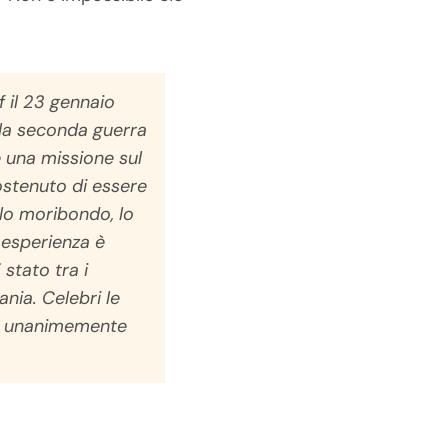
 il 23 gennaio
lla seconda guerra
 una missione sul
sostenuto di essere
olo moribondo, lo
 esperienza è
 stato tra i
ania. Celebri le
. È unanimemente