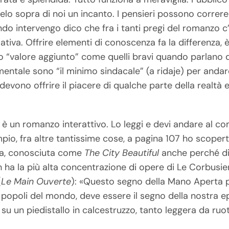
ielo sopra di noi un incanto. I pensieri possono corre
ando intervengo dico che fra i tanti pregi del romanzo c’
tiva. Offrire elementi di conoscenza fa la differenza, è 
 “valore aggiunto” come quelli bravi quando parlano di
mentale sono “il minimo sindacale” (a ridaje) per andare
evono offrire il piacere di qualche parte della realtà
è un romanzo interattivo. Lo leggi e devi andare al com
mpio, fra altre tantissime cose, a pagina 107 ho scoper
ana, conosciuta come
The City Beautiful
anche perché di
 ha la più alta concentrazione di opere di Le Corbusier
(
Le Main Ouverte
): «Questo segno della Mano Aperta p
ai popoli del mondo, deve essere il segno della nostra e
 su un piedistallo in calcestruzzo, tanto leggera da ruo