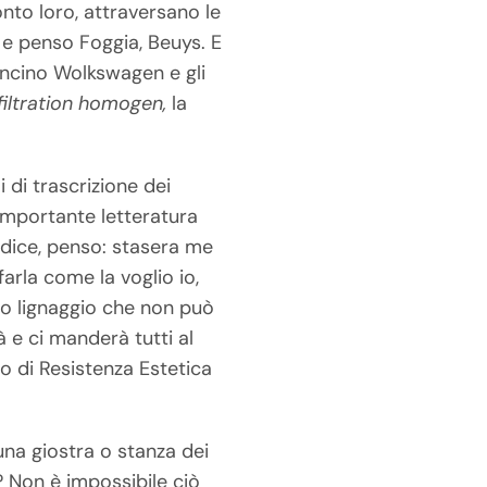
onto loro, attraversano le
r e penso Foggia, Beuys. E
oncino Wolkswagen e gli
nfiltration homogen,
la
 di trascrizione dei
’importante letteratura
o dice, penso: stasera me
farla come la voglio io,
ico lignaggio che non può
 e ci manderà tutti al
to di Resistenza Estetica
una giostra o stanza dei
a? Non è impossibile ciò