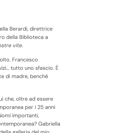
la Berardi, direttrice
ro della Biblioteca a
ostre vite
.
colto. Francesco
izi… tutto uno sfascio. È
rte di madre, benché
lui che, oltre ad essere
emporanea per i 25 anni
Nomi importanti,
 contemporanea? Gabriella
ella galleria del mio