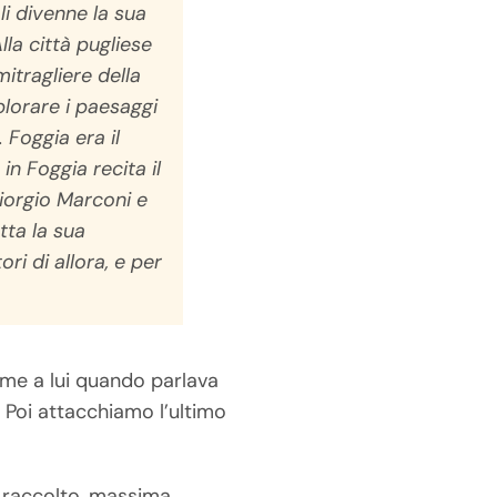
li divenne la sua
Alla città pugliese
itragliere della
plorare i paesaggi
 Foggia era il
 in Foggia
recita il
Giorgio Marconi e
tta la sua
ri di allora, e per
ome a lui quando parlava
e. Poi attacchiamo l’ultimo
o raccolto, massima