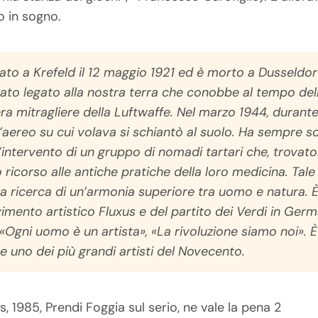
o in sogno.
to a Krefeld il 12 maggio 1921 ed è morto a Dusseldorf
ato legato alla nostra terra che conobbe al tempo de
a mitragliere della Luftwaffe.
Nel marzo 1944, durante
 l’aereo su cui volava si schiantò al suolo. Ha sempre 
l’intervento di un gruppo di nomadi tartari
che, trovat
ricorso alle antiche pratiche della loro medicina.
Tale
sua ricerca di un’armonia superiore tra uomo e natura. È
vimento artistico
Fluxus
e del partito dei Verdi in Germ
 «Ogni uomo è un artista», «La rivoluzione siamo noi»
 uno dei più grandi artisti del Novecento.
, 1985, Prendi Foggia sul serio, ne vale la pena 2