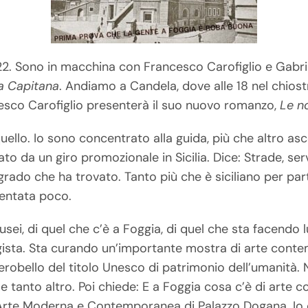
. Sono in macchina con Francesco Carofiglio e Gabriel
a Capitana
. Andiamo a Candela, dove alle 18 nel chiost
cesco Carofiglio presenterà il suo nuovo romanzo,
Le n
uello. Io sono concentrato alla guida, più che altro as
to da un giro promozionale in Sicilia. Dice: Strade, serv
egrado che ha trovato. Tanto più che è siciliano per pa
uentata poco.
musei, di quel che c’è a Foggia, di quel che sta facendo 
egista. Sta curando un’importante mostra di arte cont
erobello del titolo Unesco di patrimonio dell’umanità. 
e tanto altro. Poi chiede: E a Foggia cosa c’è di arte
 d’Arte Moderna e Contemporanea di Palazzo Dogana. Io d