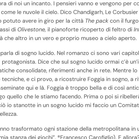
sopra di noi un incanto. I pensieri vanno e vengono per c
 come le nuvole il cielo. Dico Chandigarh, Le Corbusie
potuto avere in giro per la città
The pack
con il furg
massi di
Olivestone,
il pianoforte ricoperto di feltro di
I
à che altro in un vero e proprio museo a cielo aperto.
parla di sogno lucido. Nel romanzo ci sono vari capitoli
l protagonista. Dice che sul sogno lucido ormai c’è un
ratiche consolidate, riferimenti anche in rete. Mentre l
tecniche, e ci provo, a ricostruire Foggia in sogno, a ri
seminate qui e là. Foggia è troppo bella e di così ant
 quello che le stiamo facendo. Prima o poi si ribellerà
rciò io stanotte in un sogno lucido mi faccio un Comita
ellezza.
anno trasformato ogni stazione della metropolitana in 
a mia stanza dei giochi”, ®Francesco Carofiglio). E allor