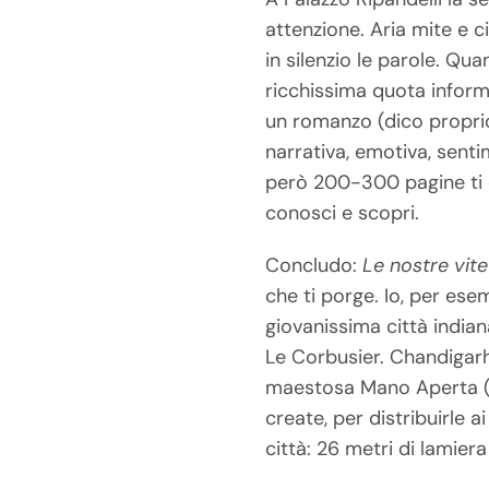
attenzione. Aria mite e c
in silenzio le parole. Qu
ricchissima quota informa
un romanzo (dico proprio
narrativa, emotiva, senti
però 200-300 pagine ti d
conosci e scopri.
Concludo:
Le nostre vite
che ti porge. Io, per ese
giovanissima città indi
Le Corbusier. Chandigarh
maestosa Mano Aperta 
create, per distribuirle 
città: 26 metri di lamiera