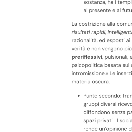
sostanza, ha i tempi 
al presente e al fut
La costrizione alla comu
risultati rapidi
,
intelligent
razionalità, ed esposti ai
verità e non vengono più
preriflessivi
, pulsionali
psicopolitica basata sui
intromissione.» Le inserz
materia oscura.
Punto secondo: fra
gruppi diversi ricev
diffondono senza pa
spazi privati… I soc
rende un’opinione d