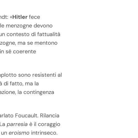
dt: «
Hitler
fece
so le menzogne devono
un contesto di fattualità
menzogne, ma se mentono
o in sé coerente
lotto sono resistenti al
à di fatto, ma la
azione, la contingenza
arlato Foucault. Rilancia
«La
parresia
è il coraggio
e un
eroismo
intrinseco.