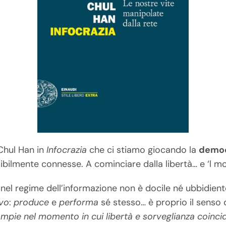
Chul Han in
Infocrazia
che ci stiamo giocando la
democ
bilmente connesse. A cominciare dalla libertà… e ‘l 
nel regime dell’informazione non è docile né ubbidiente
ivo
:
produce
e
performa
sé stesso… è proprio il senso di
compie nel momento in cui libertà e sorveglianza coinc