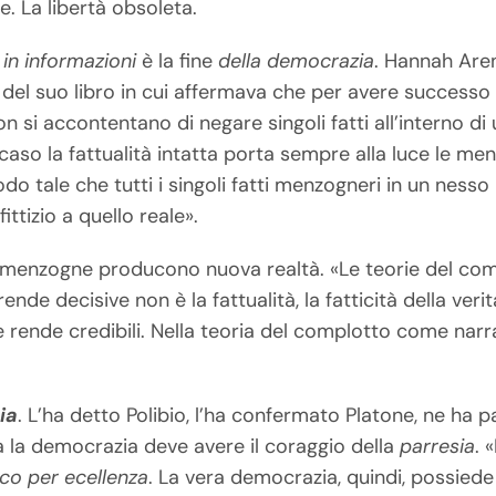
le. La libertà obsoleta.
in informazioni
è la fine
della democrazia
. Hannah Aren
ie del suo libro in cui affermava che per avere succes
n si accontentano di negare singoli fatti all’interno di 
l caso la fattualità intatta porta sempre alla luce le 
modo tale che tutti i singoli fatti menzogneri in un ness
ttizio a quello reale».
 menzogne producono nuova realtà. «Le teorie del comp
rende decisive non è la fattualità, la fatticità della verit
e rende credibili. Nella teoria del complotto come narr
ia
. L’ha detto Polibio, l’ha confermato Platone, ne ha p
 la democrazia deve avere il coraggio della
parresia
. 
tico per ecellenza
. La vera democrazia, quindi, possied