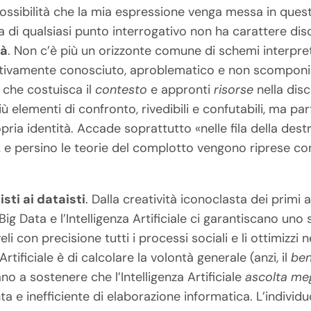
ssibilità che la mia espressione venga messa in questi
 di qualsiasi punto interrogativo non ha carattere dis
tà
. Non c’è più un orizzonte comune di schemi interpre
uitivamente conosciuto, aproblematico e non scomponi
che costuisca il
contesto
e appronti
risorse
nella dis
ù elementi di confronto, rivedibili e confutabili, ma part
opria identità. Accade soprattutto «nelle fila della dest
… e persino le teorie del complotto vengono riprese 
sti ai dataisti
. Dalla creatività iconoclasta dei primi a
Big Data e l’Intelligenza Artificiale ci garantiscano uno
i con precisione tutti i processi sociali e li ottimizzi ne
Artificiale è di calcolare la volontà generale (anzi, il
ben
ano a sostenere che l’Intelligenza Artificiale
ascolta me
a e inefficiente di elaborazione informatica. L’individ