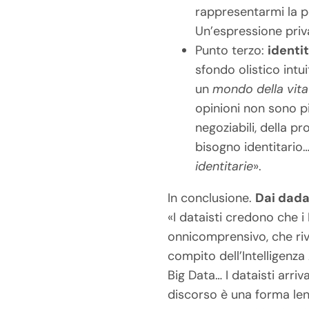
rappresentarmi la po
Un’espressione priva
Punto terzo:
identi
sfondo olistico int
un
mondo della vita
opinioni non sono pi
negoziabili, della pr
bisogno identitario
identitarie
».
In conclusione.
Dai dadai
«I dataisti credono che i 
onnicomprensivo, che rivel
compito dell’Intelligenza 
Big Data… I dataisti arriv
discorso è una forma lent