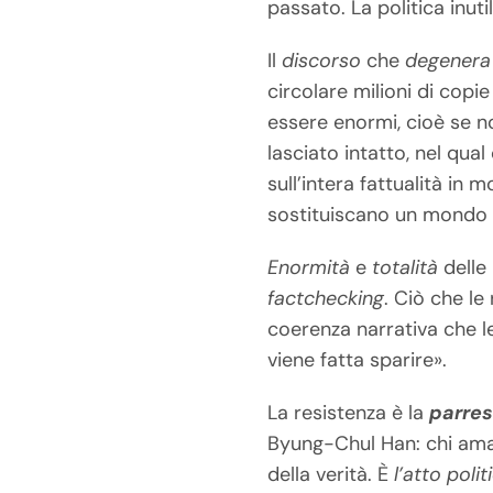
passato. La politica inuti
Il
discorso
che
degenera 
circolare milioni di cop
essere enormi, cioè se no
lasciato intatto, nel qua
sull’intera fattualità in 
sostituiscano un mondo fi
Enormità
e
totalità
delle
factchecking
. Ciò che le 
coerenza narrativa che l
viene fatta sparire».
La resistenza è la
parres
Byung-Chul Han: chi ama
della verità. È
l’atto poli