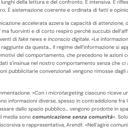
lunghi della lettura e del confronto. È intensiva. È rifle
uro. È sistemazione coerente e ordinata di fatti e opinio
nicazione accelerata azzera la capacità di attenzione, 
i
ma fuorvinti e di corto respiro perché succubi dell’affe
 venti di
fake news
e
inconscio digitale
. «Le informazion
 raggiunte da questa… Il regime dell’informazione si ap
, emotivi del comportamento, che precedono le azioni c
 dati s’insinua nel nostro comportamento senza che c
ioni pubblicitarie convenzionali vengono rimosse dagli a
mmentazione. «Con i
microtargeting
ciascuno riceve un
ono informazioni diverse, spesso in contraddizione fra 
ssare dallo spazio pubblico… vengono prodotte in spazi
ial media sono
comunicazione senza comunità
». Sol
iscorsiva e rappresentativa, Arendt. «Nell’agire comu