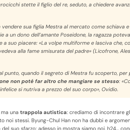
rocicchi stette il figlio del re, seduto, a chiedere avanz
 a vendere sua figlia Mestra al mercato come schiava e
zie a un dono dell’amante Poseidone, la ragazza pote
 a suo piacere: «La volpe multiforme e lasciva che, co
rovvedeva alla fame smisurata del padre» (Licofrone,
Ale
al punto, quando il segreto di Mestra fu scoperto, per 
tone non poté far altro che mangiare se stesso
: «C
l’infelice si nutriva a prezzo del suo corpo», Ovidio.
a ma una
trappola autistica
: crediamo di incontrare gl
sto noi stessi. Byung-Chul Han non ha dubbi e argoment
o del suo sfarzo: adesso in mostra siamo noi, h24… connes