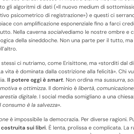
 gli algoritmi di dati («Il nuovo medium di sottomiss
ivo psicometrico di registrazione») e questi ci serran
piace con amplificazione esponenziale fino a farci cre
utto. Nella caverna
social
vediamo le nostre ombre e cre
gica della sineddoche. Non una parte per il tutto, ma 
l’altro.
i stessi ci nutriamo, come Erisittone, ma «storditi dal d
vita è dominata dalla costrizione alla felicità». Chi vuo
ia.
Il potere oggi è
smart
. Non ordina ma
sussurra
,
so
a
motiva
e
ottimizza
. Il dominio è
libertà
,
comunicazione
arestia digitale
. I social media somigliano a una chiesa
Il consumo è la salvezza
».
zone
è impossibile la democrazia. Per diverse ragioni. Pu
costruita sui libri
. È lenta, prolissa e complicata. La r