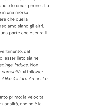
ione è lo smartphone… Lo
o in una morsa
dere che quella
diamo siano gli altri.
una parte che oscura il
ivertimento, dal
l esser lieto sia nel
spinge
,
induce
. Non
,
comunità
. «I follower
:
il like è il loro Amen. Lo
nto primo: la velocità.
azionalità, che ne è la