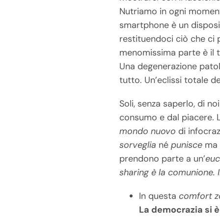
Nutriamo in ogni momento
smartphone è un disposit
restituendoci ciò che ci 
menomissima parte è il t
Una degenerazione patolo
tutto. Un’eclissi totale del
Soli, senza saperlo, di no
consumo e dal piacere. La 
mondo nuovo
di infocraz
sorveglia
né
punisce
m
prendono parte a un’
euc
sharing è la comunione. 
In questa
comfort 
La democrazia si è 