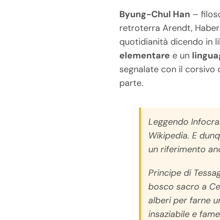
Byung-Chul Han
– filos
retroterra Arendt, Haber
quotidianità dicendo in l
elementare
e un
lingua
segnalate con il corsivo 
parte.
Leggendo
Infocra
Wikipedia. E dunq
un riferimento anc
Principe di Tessag
bosco sacro a Cer
alberi per farne 
insaziabile e fame