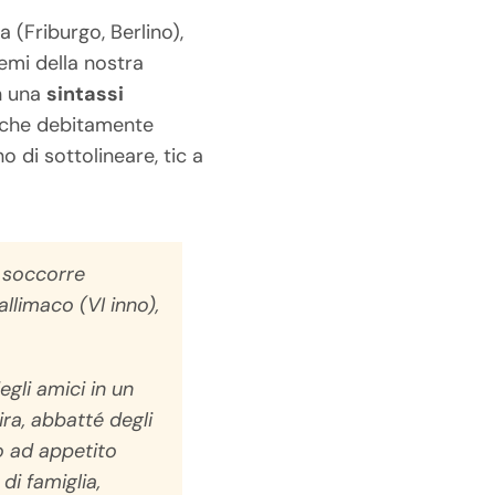
 (Friburgo, Berlino),
emi della nostra
n una
sintassi
tiche debitamente
o di sottolineare, tic a
i soccorre
allimaco (VI inno),
egli amici in un
ra, abbatté degli
o ad appetito
di famiglia,