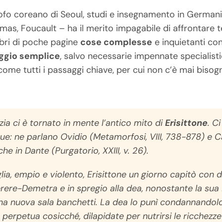
ofo coreano di Seoul, studi e insegnamento in Germania
mas, Foucault – ha il merito impagabile di affrontare t
ibri di poche pagine
cose complesse
e inquietanti co
ggio semplice
, salvo necessarie impennate specialis
come tutti i passaggi chiave, per cui non c’è mai bisogn
zia
ci è tornato in mente l’antico mito di
Erisittone
. C
ue: ne parlano Ovidio (
Metamorfosi
, VIII, 738-878) e C
he in Dante (Purgatorio, XXIII, v. 26).
lia, empio e violento, Erisittone un giorno capitò con d
ere-Demetra e in spregio alla dea, nonostante la sua i
una nuova sala banchetti. La dea lo punì condannandol
 perpetua cosicché, dilapidate per nutrirsi le ricchezze 