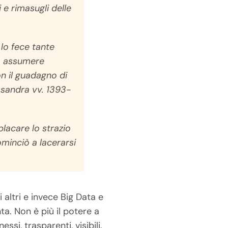
i e rimasugli delle
 lo fece tante
va assumere
n il guadagno di
ssandra
vv. 1393-
placare lo strazio
ominciò a lacerarsi
i altri e invece Big Data e
a. Non è più il potere a
si, trasparenti, visibili.