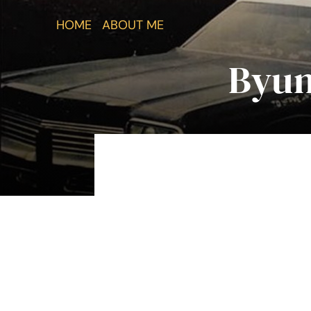
Salta
HOME
ABOUT ME
al
contenuto
Byun