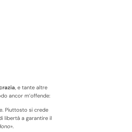
razia
, e tante altre
modo ancor m’offende:
. Piuttosto si crede
 libertà a garantire il
idono
».