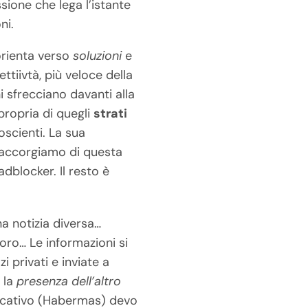
ssione che lega l’istante
ni.
orienta verso
soluzioni
e
ttiivtà, più veloce della
i sfrecciano davanti alla
propria di quegli
strati
oscienti. La sua
i accorgiamo di questa
dblocker. Il resto è
a notizia diversa…
loro… Le informazioni si
 privati e inviate a
o la
presenza dell’altro
nicativo (Habermas) devo