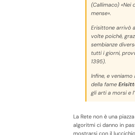
(Callimaco) «Nei c
mense».
Erisittone arrivò
volte poiché, gra
sembianze diverse
tutti i giorni, p
1395).
Infine, e veniamo 
della fame
Erisit
gli arti a morsi e 
La Rete non è una piazz
algoritmi ci danno in pa
mostrarsi con il luccichi