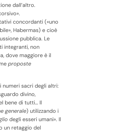
one dall’altro.
corsivo».
tativi concordanti («uno
bile», Habermas) e cioè
cussione pubblica. Le
i integranti, non
ra, dove maggiore è il
come
proposte
i numeri sacri degli altri:
 sguardo divino,
l bene di tutti… Il
e generale
) utilizzando i
glio
degli esseri umani». Il
uo un retaggio del