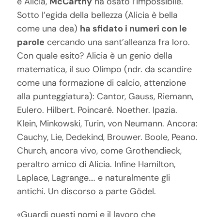
e Alicia,
McCarthy
ha osato l’impossibile.
Sotto l’egida della bellezza (Alicia è bella
come una dea)
ha sfidato i numeri con le
parole
cercando una sant’alleanza fra loro.
Con quale esito? Alicia è un genio della
matematica, il suo Olimpo (ndr. da scandire
come una formazione di calcio, attenzione
alla punteggiatura): Cantor, Gauss, Riemann,
Eulero. Hilbert. Poincaré. Noether. Ipazia.
Klein, Minkowski, Turin, von Neumann. Ancora:
Cauchy, Lie, Dedekind, Brouwer. Boole, Peano.
Church, ancora vivo, come Grothendieck,
peraltro amico di Alicia. Infine Hamilton,
Laplace, Lagrange…. e naturalmente gli
antichi. Un discorso a parte Gödel.
«Guardi questi nomi e il lavoro che