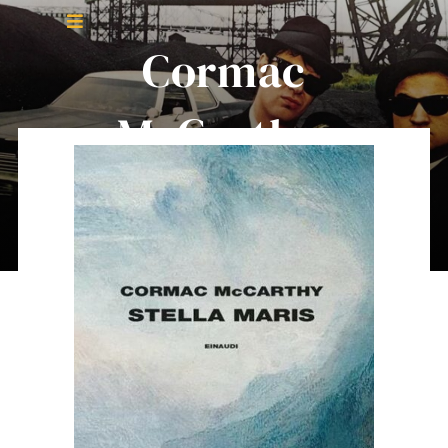
Salta
Toggle
al
Cormac
Navigation
contenuto
Home
McCarthy,
About Me
Stella Maris