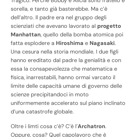
Tragico. Perché Bobby e Alicia sono fratello e
sorella, e tanto già basterebbe. Ma c’è
dell’altro. Il padre era nel gruppo degli
scienziati che avevano lavorato al
progetto
Manhattan
, quello della bomba atomica poi
fatta esplodere a
Hiroshima
e
Nagasaki
.
Una cesura nella storia mondiale. I due figli
hanno ereditato dal padre la genialità e con
essa la consapevolezza che matematica e
fisica, inarrestabili, hanno ormai varcato il
limite delle capacità umane di governo delle
scienze precipitandoci in moto
uniformemente accelerato sul piano inclinato
d’una catastrofe globale.
Oltre i limti cosa c’è? C’è l’
Archatron
.
Oppure, cosa? Quel capolavoro che è