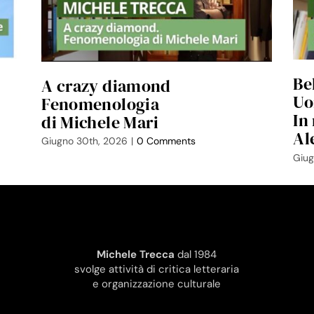
Be
A crazy diamond
Uo
Fenomenologia
In
di Michele Mari
Al
Giugno 30th, 2026
|
0 Comments
Giug
Michele Trecca
dal 1984
svolge attività di critica letteraria
e organizzazione culturale