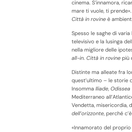
cinema. S’innamora, ricam
mare ti vuole, ti prende»
Città in rovine
è ambienta
Spesso le saghe di vari
televisivo e la lusinga d
nella migliore delle ipot
all-in
.
Città in rovine
più 
Distinte ma alleate fra lo
quest’ultimo – le storie
Insomma
Iliade
,
Odissea
Mediterraneo all’Atlantic
Vendetta, misericordia, di
dell’orizzonte
, perché c’
«Innamorato del proprio 