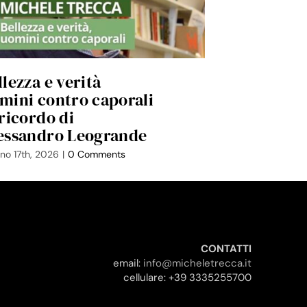
llezza e verità
Achille, er
mini contro caporali
della cosci
 ricordo di
Luglio 14th, 2026
|
essandro Leogrande
no 17th, 2026
|
0 Comments
CONTATTI
email:
info@micheletrecca.it
cellulare: +39 3335255700