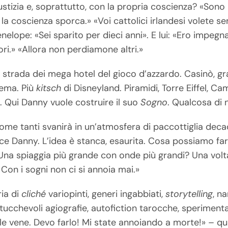
iustizia e, soprattutto, con la propria coscienza? «Sono 
la coscienza sporca.» «Voi cattolici irlandesi volete se
enelope: «Sei sparito per dieci anni». E lui: «Ero impeg
ori.» «Allora non perdiamone altri.»
la strada dei mega hotel del gioco d’azzardo. Casinò, 
tema. Più
kitsch
di Disneyland. Piramidi, Torre Eiffel, C
. Qui Danny vuole costruire il suo
Sogno
. Qualcosa di 
ome tanti svanirà in un’atmosfera di paccottiglia de
 dice Danny. L’idea è stanca, esaurita. Cosa possiamo fa
Una spiaggia più grande con onde più grandi? Una volta c
 Con i sogni non ci si annoia mai.»
ria di
cliché
variopinti, generi ingabbiati,
storytelling
, n
tucchevoli agiografie, autofiction tarocche, sperimenta
 le vene. Devo farlo! Mi state annoiando a morte!» – qu