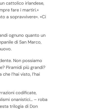
un cattolico irlandese,
mpre fare i martiri.»
nato a sopravvivere». «Ci
grandi ognuno quanto un
ampanile di San Marco,
nuovo.
cadente. Non possiamo
re? Piramidi più grandi?
he l’hai visto, l’hai
arrazioni codificate,
lismi onanistici… – roba
esta trilogia di Don