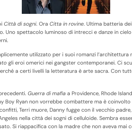
oi
Città di sogni
. Ora
Citta in rovine
. Ultima batteria dei
co. Uno spettacolo luminoso di intrecci e danze in cielo
rni.
icemente utilizzato per i suoi romanzi l’architettura n
ato
gli eroi omerici nei gangster contemporanei. Ci sc
rché a certi livelli la letteratura è arte sacra. Con tu
 precedenti.
Guerra di mafia
a Providence, Rhode Island,
Danny Boy Ryan non vorrebbe combattere ma è coinvolto 
nfitti, Terri muore, Danny fugge con il vecchio padre, 
ngeles nella città dei sogni di celluloide. Sembra esse
sato. Si riappacifica con la madre che non aveva mai c