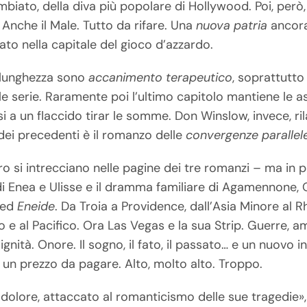
biato, della diva più popolare di Hollywood. Poi, però, a
. Anche il Male. Tutto da rifare. Una
nuova patria
ancora
to nella capitale del gioco d’azzardo.
a lunghezza sono
accanimento terapeutico
, soprattutto
elle serie. Raramente poi l’ultimo capitolo mantiene le a
esi a un flaccido tirar le somme. Don Winslow, invece, r
dei precedenti è il romanzo delle
convergenze parallel
ro si intrecciano nelle pagine dei tre romanzi – ma in pa
 di Enea e Ulisse e il dramma familiare di Agamennone, 
ed
Eneide
. Da Troia a Providence, dall’Asia Minore al R
o e al Pacifico. Ora Las Vegas e la sua Strip. Guerre, a
gnità. Onore. Il sogno, il fato, il passato… e un nuovo ini
è un prezzo da pagare. Alto, molto alto. Troppo.
dolore, attaccato al romanticismo delle sue tragedie»,