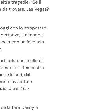
ltre tragedie. «Se il
 da trovare. Las Vegas?
 oggi con lo strapotere
spettative, limitandosi
ilancia con un favoloso
e
.
rticolare in quelle di
Oreste e Clitemnestra.
hode Island, dal
mori e avventure.
zio, oltre
il filo
 ce la farà Danny a