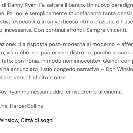
 di Danny Ryan. Fa saltare il banco. Un nuovo paradig
me. Per noi è semplicemente stupefacente tanta densit
tiva evocatività in un vorticoso ritmo d’azione e frase
iso, incessante. Con continui affondi. Sempre vincenti.
itazione: «La risposta post-moderna al moderno – affe
o, visto che non può essere distrutto, perché la sua di
sitato: con ironia, in modo non innocente». Quindi, con g
ore ha annunciato il suo congedo narrativo – Don Winslo
lare, verso l’infinito e oltre.
 Boy Ryan ma nessun addio, ci rivedremo al cinema.
vine
, HarperCollins
inslow, Città di sogni