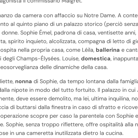
tagonista il commissario Maigret.
anzo da camera con affaccio su Notre Dame. A contend
to al quinto piano di un palazzo storico (perciò senza
o donne. Sophie Émel, padrona di casa, ventisette anni,
lota, spirito inquieto, alcolizzata, compagna di letto di
a ospita nella propria casa, come Léila,
ballerina
e canta
si degli Champs-Élysées. Louise,
domestica
, inappunt
deosorveglianza delle dinamiche della casa.
liette,
nonna
di Sophie, da tempo lontana dalla famigl
lla nipote in modo del tutto fortuito. Il palazzo in cui 
ente, deve essere demolito, ma lei, ultima inquilina, no
ia di buttarsi dalla finestra in caso di sfratto e ricover
’operazione scopre per caso la parentela con Sophie e,
e. Sophie, senza troppo riflettere, offre ospitalità alla
ose in una cameretta inutilizzata dietro la cucina.