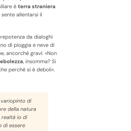
iliare è
terra straniera
a sente allentarsi il
prepotenza da dialoghi
rno di pioggia e neve di
lpe, ancorché gravi: «Non
ebolezza
, insomma? Si
che perché si è deboli».
 variopinto di
ore della natura
 realtà io di
o di essere