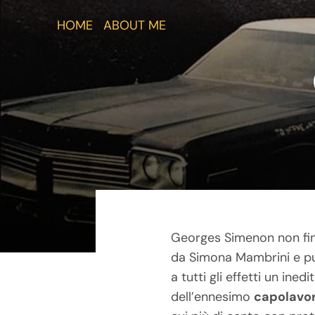
Salta
HOME
ABOUT ME
al
contenuto
Georges Simenon non fin
da Simona Mambrini e pu
a tutti gli effetti un in
dell’ennesimo
capolavo