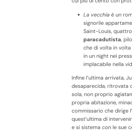
cui più di cento con pro
La vecchia
è un rom
signorile appartamen
Saint-Louis, quattr
paracadutista
, pi
che di volta in volt
in un night nei pres
implacabile nella vi
Infine l’ultima arrivata, Ju
desaparecida, ritrovata da
sola, non proprio agiatam
propria abitazione, minacc
commissario che dirige l
quest’ultima di intervenir
e si sistema con le sue c