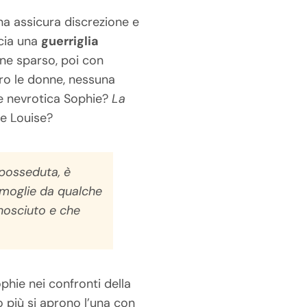
na assicura discrezione e
ncia una
guerriglia
ine sparso, poi con
tro le donne, nessuna
 e nevrotica Sophie?
La
le Louise?
 posseduta, è
ua moglie da qualche
nosciuto e che
phie nei confronti della
 più si aprono l’una con