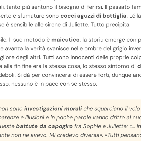
li, tanto più sentono il bisogno di ferirsi. Il passato fam
coperte e sfumature sono
cocci aguzzi di bottiglia
. Léil
è sensibile alle sirene di Juliette. Tutto precipita.
le. Il suo metodo è
maieutico
: la storia emerge con 
he avanza la verità svanisce nelle ombre del grigio inve
gliore degli altri. Tutti sono innocenti delle proprie co
alla fin fine era la stessa cosa, lo stesso sintomo di
d
eboli. Si dà per convincersi di essere forti, dunque an
osso, nessuno è in pace con se stesso.
enon sono
investigazioni morali
che squarciano il velo
apparenze e illusioni e in poche parole vanno dritto al cu
queste
battute da capogiro
fra Sophie e Juliette: «… In
nte non ne avevo. Mi credevo diversa». «Tutti pensan