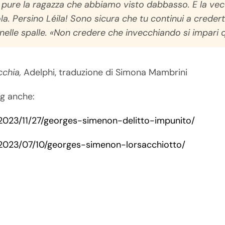
 E pure la ragazza che abbiamo visto dabbasso. E la vec
a. Persino Léila! Sono sicura che tu continui a crederti
e nelle spalle. «Non credere che invecchiando si impari 
cchia,
Adelphi, traduzione di Simona Mambrini
og anche:
t/2023/11/27/georges-simenon-delitto-impunito/
t/2023/07/10/georges-simenon-lorsacchiotto/