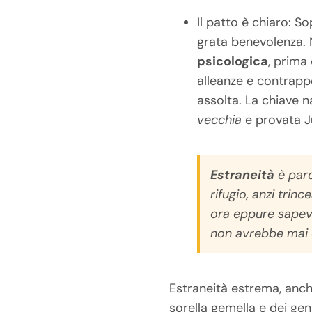
Il patto è chiaro: S
grata benevolenza. N
psicologica
, prima
alleanze e contrapp
assolta. La chiave n
vecchia
e provata Ju
Estraneità
è paro
rifugio, anzi trin
ora eppure sapevo
non avrebbe mai 
Estraneità estrema, anch
sorella gemella e dei ge