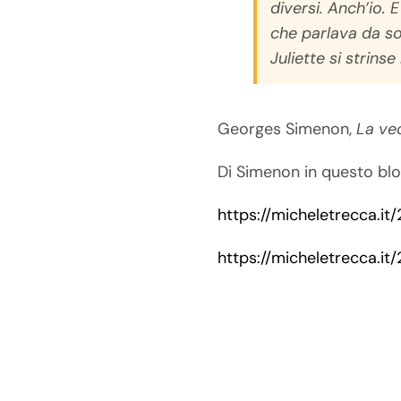
diversi. Anch’io.
che parlava da sol
Juliette si strins
Georges Simenon,
La ve
Di Simenon in questo bl
https://micheletrecca.i
https://micheletrecca.i