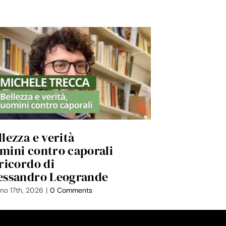
llezza e verità
Achille, er
mini contro caporali
della cosci
 ricordo di
Luglio 14th, 2026
|
essandro Leogrande
no 17th, 2026
|
0 Comments