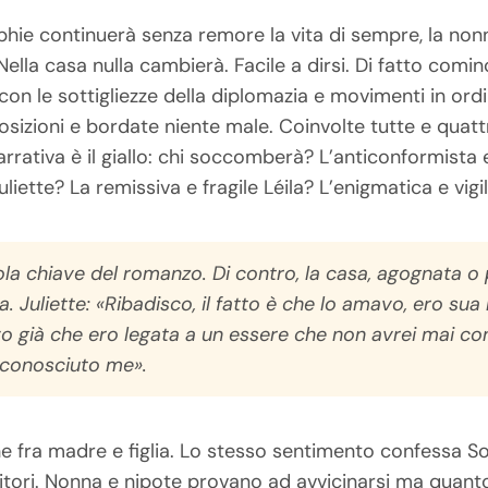
ophie continuerà senza remore la vita di sempre, la non
ella casa nulla cambierà. Facile a dirsi. Di fatto comi
 con le sottigliezze della diplomazia e movimenti in ord
osizioni e bordate niente male. Coinvolte tutte e quat
arrativa è il giallo: chi soccomberà? L’anticonformista
liette? La remissiva e fragile Léila? L’enigmatica e vigi
la chiave del romanzo. Di contro, la casa, agognata o
cea. Juliette: «Ribadisco, il fatto è che lo amavo, ero s
 già che ero legata a un essere che non avrei mai co
conosciuto me».
e fra madre e figlia. Lo stesso sentimento confessa So
nitori. Nonna e nipote provano ad avvicinarsi ma quanto