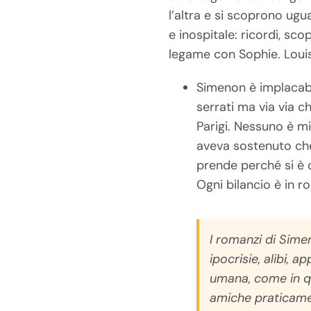
l’altra e si scoprono ugua
e inospitale: ricordi, s
legame con Sophie. Louise 
Simenon è implacabi
serrati ma via via c
Parigi. Nessuno è mi
aveva sostenuto che 
prende perché si è d
Ogni bilancio è in r
I romanzi di Sim
ipocrisie, alibi, 
umana, come in 
amiche praticame