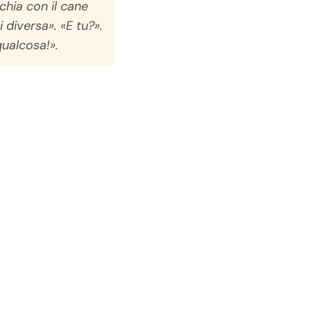
chia con il cane
 diversa». «E tu?».
qualcosa!».