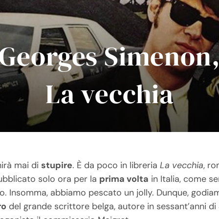
Georges Simenon
La vecchia
irà mai di
stupire
. È da poco in libreria
La vecchia
, r
bblicato solo ora per la
prima volta
in Italia, come s
edito. Insomma, abbiamo pescato un jolly.
Dunque, godiamo
ro
del grande scrittore belga, autore in sessant’anni di 