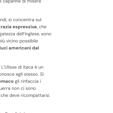
 Le capanne di misere
ndi, si concentra sul
grazia espressiva
, che
gatezza dell’inglese, sono
iù vicino possibile
duci americani dal
. L’Ulisse di
Itaca
è un
onosce egli stesso. Si
lemaco
gli rinfaccia i
guerra non ci sono
a che deve ricompattarsi.
.