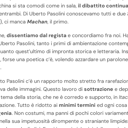
cchina si sta comodi come in sala,
il dibattito continua
 entrambi. Di Uberto Pasolini conoscevamo tutti e due
), ci manca
Machan
, il primo.
ne,
dissentiamo dal regista
e concordiamo fra noi. 
di Uberto Pasolini, tanto i primi di ambientazione conte
quanto quest’ultimo di impronta storica e letteraria. I
o, forse una poetica c’è, volendo azzardare un parolon
.
rto Pasolini c’è un rapporto molto stretto fra rarefazio
iva delle immagini. Questo lavoro di
sottrazione
e dep
 tema della storia, che ne è corredo e supporto, in
Ita
azione. Tutto è ridotto ai
minimi termini
ed ogni cosa 
genia
. Non costumi, ma panni di pochi colori variament
ella sua impetuosità dirompente o straniante limpidez