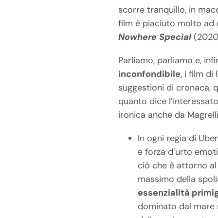
scorre tranquillo, in ma
film è piaciuto molto ad
Nowhere Special
(2020
Parliamo, parliamo e, infi
inconfondibile
, i film 
suggestioni di cronaca, 
quanto dice l’interessat
ironica anche da Magrelli
In ogni regia di Ube
e forza d’urto emot
ciò che è attorno al
massimo della spoli
essenzialità primi
dominato dal mare n