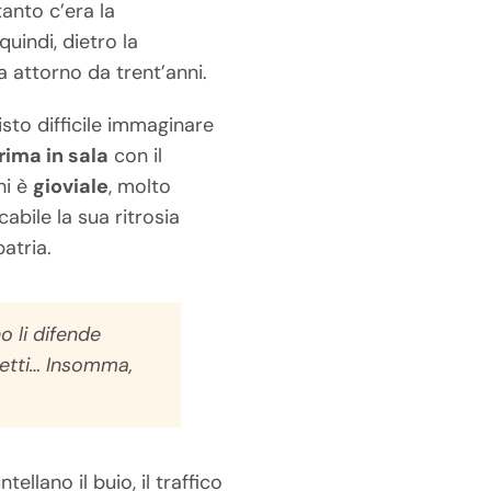
anto c’era la
quindi, dietro la
 attorno da trent’anni.
sto difficile immaginare
rima in sala
con il
ni è
gioviale
, molto
abile la sua ritrosia
atria.
o li difende
ifetti… Insomma,
ellano il buio, il traffico