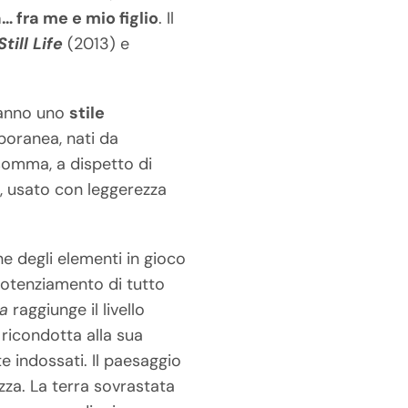
… fra me e mio figlio
. Il
Still Life
(2013) e
Hanno uno
stile
mporanea, nati da
nsomma, a dispetto di
e, usato con leggerezza
ne degli elementi in gioco
otenziamento di tutto
ca
raggiunge il livello
ricondotta alla sua
e indossati. Il paesaggio
za. La terra sovrastata