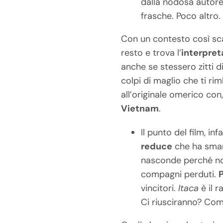
dalla nodosa autorev
frasche. Poco altro.
Con un contesto così scar
resto e trova l’
interpret
anche se stessero zitti d
colpi di maglio che ti ri
all’originale omerico co
Vietnam
.
Il punto del film, inf
reduce
che ha smarr
nasconde perché no
compagni perduti.
vincitori.
Itaca
è il 
Ci riusciranno? Com