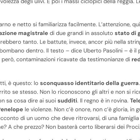
olezza degli ulivi. E poi i massi ciclopici della reggia.
no e netto si familiarizza facilmente. L’attenzione, qui
azione magistrale
di due grandi in assoluto
stato di 
irebbero tanto. Le battute, invece, ancor più nella strin
mbombano dentro. Il testo – dice Uberto Pasolini – è il p
n, però, contaminazioni ricavate da testimonianze di
re
atti, è questo: lo
sconquasso identitario della guerra
ito se stesso. Non lo riconoscono gli altri e non si ric
n sa cosa dire ai suoi
sudditi
. Il regno è in rovina.
Te
Penelope
le violenze. Non c’è onore, non c’è gloria, in 
racconto di un uomo che deve ritrovarsi, di una famigli
e? A che prezzo? Non basterà certo liberarsi dei Proci