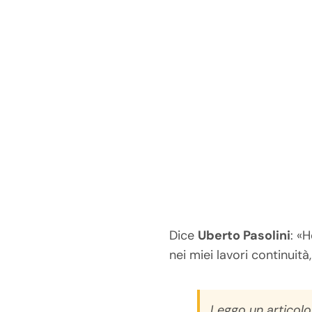
Dice
Uberto Pasolini
: «
nei miei lavori continuità
Leggo un articolo