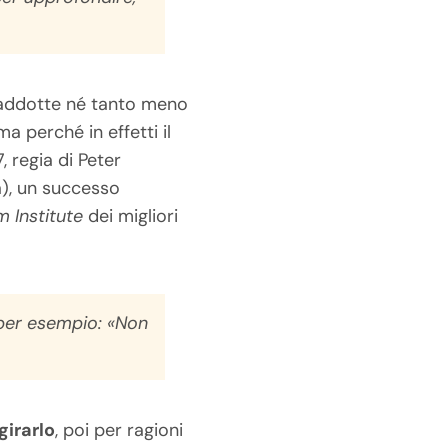
ui addotte né tanto meno
a perché in effetti il
7, regia di Peter
), un successo
lm Institute
dei migliori
 per esempio: «Non
girarlo
, poi per ragioni