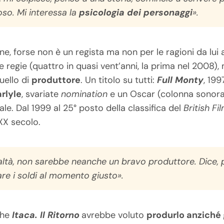
oso. Mi interessa la
psicologia dei personaggi
».
one, forse non è un regista ma non per le ragioni da l
 regie (quattro in quasi vent’anni, la prima nel 2008), m
uello di
produttore
. Un titolo su tutti:
Full Monty
, 199
rlyle
, svariate
nomination
e un Oscar (colonna sonora
e. Dal 1999 al 25° posto della classifica del
British Fi
 XX secolo.
 realtà, non sarebbe neanche un bravo produttore. Dice,
are i soldi al momento giusto».
 che
Itaca. Il Ritorno
avrebbe voluto
produrlo anziché 