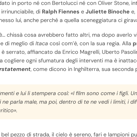
ato in porto né con Bertolucci né con Oliver Stone, int
irrinunciabile, di
Ralph Fiennes
e
Juliette Binoche
e, 
esso lui, anche perché a quella sceneggiatura ci girava
… chissà cosa avrebbero fatto altri, ma dopo averlo vi
 e di meglio di
Itaca
così com’è, con la sua regia. Alla
p
to è serrato, affiancato da Enrico Magrelli, Uberto Pasoli
a cogliere ogni sfumatura degli interventi ma è inattacc
rstatement
, come dicono in Inghilterra, sua seconda p
enti e lui li stempera così: «I film sono come i figli. Un
 ne parla male, ma poi, dentro di te ne vedi i limiti, i d
ritico».
el pezzo di strada, il cielo è sereno, fari e lampioni punt