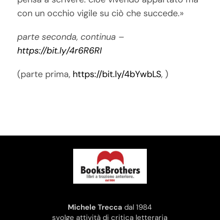
con un occhio vigile su ciò che succede.»
parte seconda, continua –
https://bit.ly/4r6R6RI
(parte prima,
https://bit.ly/4bYwbLS
, )
Michele Trecca
dal 1984
svolge attività di critica letteraria