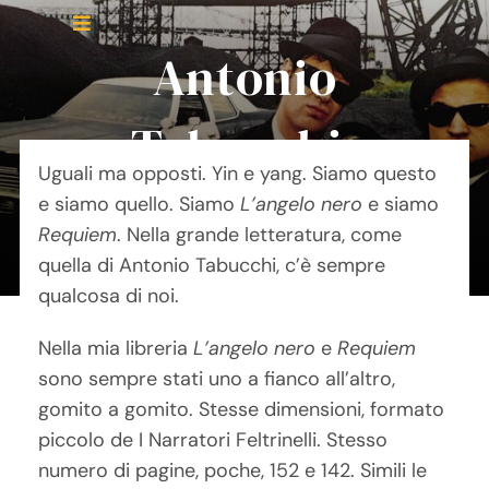
Salta
Toggle
al
Antonio
Navigation
contenuto
Home
Tabucchi,
About Me
Uguali ma opposti. Yin e yang. Siamo questo
yin e yang
e siamo quello. Siamo
L’angelo nero
e siamo
Requiem
. Nella grande letteratura, come
quella di Antonio Tabucchi, c’è sempre
qualcosa di noi.
Nella mia libreria
L’angelo nero
e
Requiem
sono sempre stati uno a fianco all’altro,
gomito a gomito. Stesse dimensioni, formato
piccolo de I Narratori Feltrinelli. Stesso
numero di pagine, poche, 152 e 142. Simili le